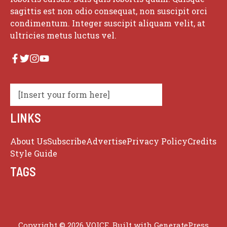
sagittis est non odio consequat, non suscipit orci
condimentum. Integer suscipit aliquam velit, at
ultricies metus luctus vel.
[Insert your form here]
LINKS
About Us
Subscribe
Advertise
Privacy Policy
Credits
Style Guide
TAGS
Copyright © 2026 VOICE. Built with
GeneratePress