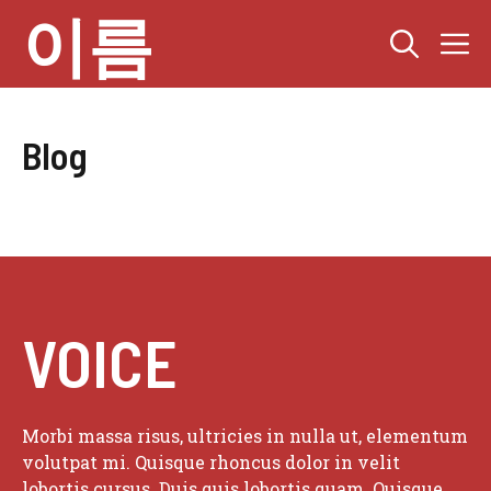
컨
이름
텐
츠
로
건
너
Blog
뛰
기
VOICE
Morbi massa risus, ultricies in nulla ut, elementum
volutpat mi. Quisque rhoncus dolor in velit
lobortis cursus. Duis quis lobortis quam. Quisque