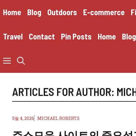
컨
텐
Home
Blog
Outdoors
E-commerce
F
츠
로
건
Travel
Contact
Pin Posts
Home
Blog
너
뛰
기
ARTICLES FOR AUTHOR: MIC
5월 4, 2026
MICHAEL ROBERTS
주소모음 사이트의 중요성과