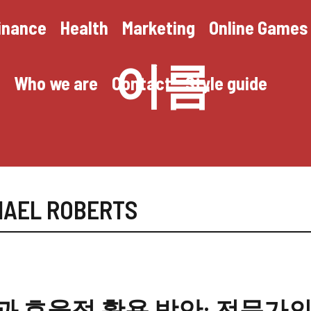
inance
Health
Marketing
Online Games
이름
Who we are
Contact
Style guide
HAEL ROBERTS
 효율적 활용 방안: 전문가의