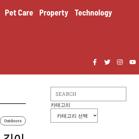
Pet Care
Property
Technology
Search
카테고리
Outdoors
 깊이